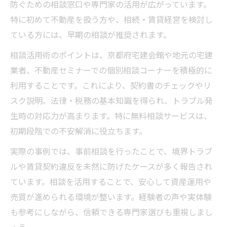
防ぐための相談窓口や専門家の活用が広がっています。
専門家の視点で考える京都不動産活用の可
特に初めて不動産を扱う方や、相続・賃貸経営を検討し
能性
ている方には、早期の相談が推奨されます。
専門家が語る不動産運用の最前線
相談活用術のポイントは、京都府宅建会館や地元の宅建
不動産専門家が解説する運用成功の秘訣と
業者、不動産セミナーでの個別相談コーナーを積極的に
は
利用することです。これにより、契約書のチェックやリ
京都不動産市場の最新事例と実践的運用法
スク説明、法律・税務の基本知識を得られ、トラブル発
宅建業者との連携で叶える安心の資産運用
生時の対応力が高まります。特に無料相談サービスは、
不動産セミナー講師が伝授する投資トレン
初期段階での不安解消に役立ちます。
ド
実際の事例では、事前相談を行ったことで、境界トラブ
京都不動産相談で得られる現場のリアルな
ルや賃貸契約違反を未然に防げたケースが多く報告され
声
ています。相談を活用することで、安心して資産運用や
売買が進められる環境が整います。経験者の声や実体験
も参考にしながら、信頼できる専門家選びも重視しまし
ょう。