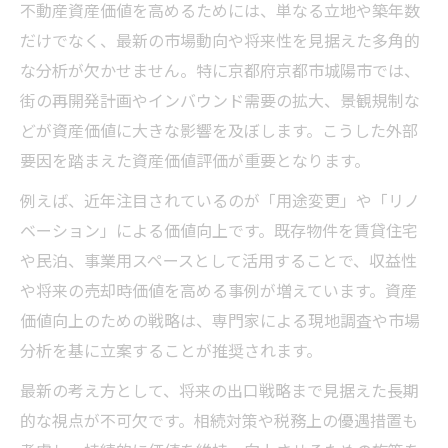
不動産資産価値を高めるためには、単なる立地や築年数
投資戦略を磨くためのセミナー体験
だけでなく、最新の市場動向や将来性を見据えた多角的
京都不動産セミナー活用で投資戦略を強化
な分析が欠かせません。特に京都府京都市城陽市では、
する方法
街の再開発計画やインバウンド需要の拡大、景観規制な
不動産投資で失敗しないためのセミナー体
どが資産価値に大きな影響を及ぼします。こうした外部
験談紹介
要因を踏まえた資産価値評価が重要となります。
宅建業者による実践的な不動産相談の意義
例えば、近年注目されているのが「用途変更」や「リノ
を知る
ベーション」による価値向上です。既存物件を賃貸住宅
京都の宅建会館が提供する無料相談の活用
や民泊、事業用スペースとして活用することで、収益性
ポイント
や将来の売却時価値を高める事例が増えています。資産
投資初心者が知るべき不動産セミナーの選
価値向上のための戦略は、専門家による現地調査や市場
び方
分析を基に立案することが推奨されます。
城陽市における不動産市場の今を探る
最新の考え方として、将来の出口戦略まで見据えた長期
城陽市の不動産市場動向と投資機会を徹底
的な視点が不可欠です。相続対策や税務上の優遇措置も
分析