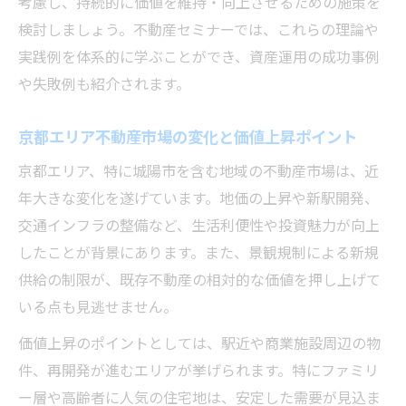
考慮し、持続的に価値を維持・向上させるための施策を
京都全体の地価高騰が城陽市にもたらす影
検討しましょう。不動産セミナーでは、これらの理論や
響とは
実践例を体系的に学ぶことができ、資産運用の成功事例
不動産トラブル相談が増加する背景を解説
や失敗例も紹介されます。
します
京都エリア不動産市場の変化と価値上昇ポイント
宅建業者と連携した不動産取引の安全対策
を紹介
京都エリア、特に城陽市を含む地域の不動産市場は、近
城陽市で注目される不動産資産活用の最新
年大きな変化を遂げています。地価の上昇や新駅開発、
事例
交通インフラの整備など、生活利便性や投資魅力が向上
したことが背景にあります。また、景観規制による新規
注目集まる投資セミナーで学ぶ利点
供給の制限が、既存不動産の相対的な価値を押し上げて
不動産セミナー参加がもたらす具体的なメ
いる点も見逃せません。
リット
京都府宅建業の専門家から学ぶ投資の基礎
価値上昇のポイントとしては、駅近や商業施設周辺の物
知識
件、再開発が進むエリアが挙げられます。特にファミリ
ー層や高齢者に人気の住宅地は、安定した需要が見込ま
不動産相談を通じてリスク管理力を高める