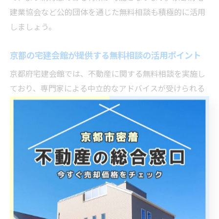
建業協会など公的団体を通じた無料相談も積極的に活用
しましょう。
京都の宅建会館が提供する無料相談の活用ポイント
京都府宅建会館では、不動産に関する無料相談を実施し
ており、専門家による中立的なアドバイスが受けられる
点が大きな魅力です。トラブル防止や取引の適正化、法
的な疑問解消など、幅広いテーマに対応しています。
無料相談を活用する際は、事前に相談内容や質問事項を
整理し、必要な書類や資料を持参することで、より具体
的なアドバイスが得られます。また、相談窓口の予約状
況や対応時間を確認し、効率的に利用しましょう。
京都市内では、宅建会館だけでなく市役所や地域の不動
産会社でも無料相談を受け付けています。複数の窓口を