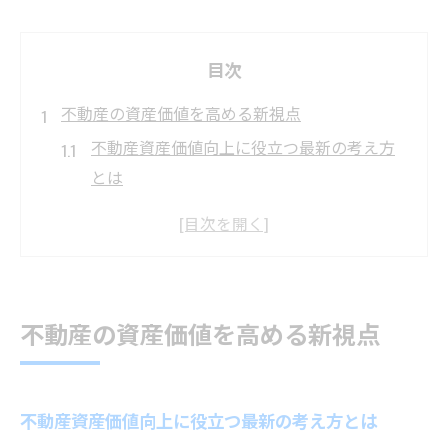
目次
不動産の資産価値を高める新視点
不動産資産価値向上に役立つ最新の考え方
とは
京都エリア不動産市場の変化と価値上昇ポ
イント
不動産トラブル回避のための相談活用術を
解説
不動産の資産価値を高める新視点
京都不動産セミナーで学ぶ資産形成の基礎
知識
宅建業者選びが左右する不動産の評価と信
不動産資産価値向上に役立つ最新の考え方とは
頼性