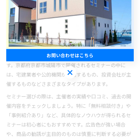
比較し、自分に合ったサポートを選択することで、安心
して不動産取引や資産運用を進められます。
投資初心者が知るべき不動産セミナーの選び方
投資初心者にとって不動産セミナー選びは、情報の信頼
お問い合わせはこちら
性や実践的な内容かどうかが重要なポイントとなりま
す。京都府京都市城陽市で開催されるセミナーの中に
お問い合わせはこちら
は、宅建業者や公的機関が主催するもの、投資会社が主
催するものなどさまざまなタイプがあります。
セミナー選びの際は、主催者の実績や口コミ、過去の開
催内容をチェックしましょう。特に「無料相談付き」や
「事例紹介あり」など、具体的なノウハウが得られるセ
ミナーは初心者にもおすすめです。広告色が強い場合
や、商品の勧誘が主目的のものは慎重に判断する必要が