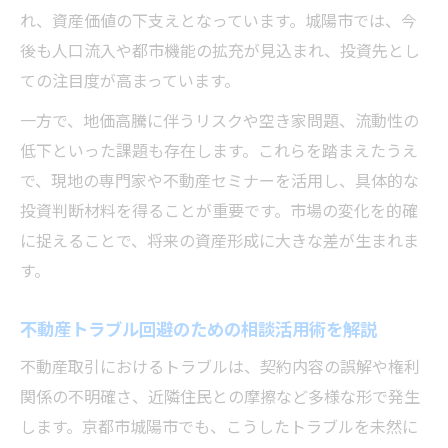
れ、資産価値の下支えとなっています。城陽市では、今
方法
後も人口流入や都市機能の拡充が見込まれ、投資先とし
セミナー受講で得られる京都不動産市場の
ての注目度が高まっています。
最新情報
一方で、地価高騰に伴うリスクや空き家問題、流動性の
宅建更新の知識が投資判断に役立つ理由を
低下といった課題も存在します。これらを踏まえたうえ
解説
で、現地の専門家や不動産セミナーを活用し、具体的な
京都エリアで不動産を有効活用する道
投資判断材料を得ることが重要です。市場の変化を的確
京都不動産を有効活用するための実践的な
に捉えることで、将来の資産形成に大きな差が生まれま
方法
す。
宅建業変更届に関する基礎知識と活用ポイ
ント
不動産トラブル回避のための相談活用術を解説
不動産トラブル相談を活かした資産守りの
不動産取引におけるトラブルは、契約内容の誤解や権利
コツ
関係の不明確さ、近隣住民との摩擦など多様な形で発生
京都不動産セミナーで学ぶ資産運用ノウハ
します。京都市城陽市でも、こうしたトラブルを未然に
ウ