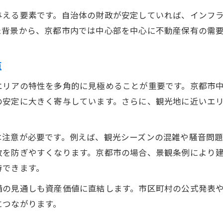
景観条例が不動産資産価値を守る理由
与える要素です。自治体の財政が安定していれば、インフ
不動産規制が資産価値維持に果たす役割
た背景から、京都市内では中心部を中心に不動産保有の需
景観重視エリアでの不動産選びの注意点
条例と都市の魅力が資産形成に直結
点
不動産購入時に知るべき景観の仕組み
エリアの特性を多角的に見極めることが重要です。京都市
長期保有で安心できる区を見極める視点
の安定に大きく寄与しています。さらに、観光地に近いエ
長期保有に向いた不動産選びの基準
安心できる資産形成を実現する条件
お問い合わせはこちら
お問い合わせはこちら
は注意が必要です。例えば、観光シーズンの混雑や騒音問
不動産の将来性を見極めるチェックポイント
敗を防ぎやすくなります。京都市の場合、景観条例により
住環境と資産価値のバランスを重視
待できます。
リセール時にも安心な不動産の特徴
備の見通しも資産価値に直結します。市区町村の公式発表
につながります。