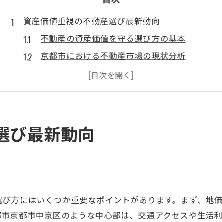
資産価値重視の不動産選び最新動向
不動産の資産価値を守る選び方の基本
京都市における不動産市場の現状分析
資産価値が落ちにくいエリア選定の視点
不動産保有で注目すべき最新動向とは
資産価値維持に必要な不動産の条件
中京区不動産が評価される理由を探る
選び最新動向
中京区で不動産が注目される主な理由
不動産価値を支える中京区の街づくり
中京区の歴史と利便性が資産価値を強化
不動産市場で中京区が選ばれる背景
選び方にはいくつか重要なポイントがあります。まず、地
住環境と投資性が両立する中京区の魅力
都市京都市中京区のような中心部は、交通アクセスや生活