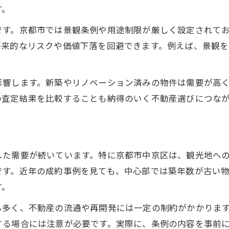
伝統と将来性が共存する街の魅力とは
す。
街の伝統が不動産価値に与える影響
です。京都市では景観条例や用途制限が厳しく設定されて
不動産保有に強みを持つ街の条件
将来的なリスクや価値下落を回避できます。例えば、景観を
歴史と将来性が両立する資産価値の理由
不動産投資目線で見る街の将来性
影響します。新築やリノベーション済みの物件は需要が高
文化と利便性が融合する街の魅力
の査定結果を比較することも納得のいく不動産選びにつな
住環境と投資の両面から考える中京区
住環境が不動産価値に及ぼす影響
投資目線で中京区不動産を選ぶコツ
した需要が続いています。特に京都市中京区は、観光地へ
不動産保有に適した住みやすい街の条件
です。近年の成約事例を見ても、中心部では築年数が古い
資産価値と快適な住まいの両立方法
す。
中京区で重視される不動産選びの視点
も多く、不動産の流通や再開発には一定の制約がかかりま
景観や条例が守る資産価値の仕組み
する場合には注意が必要です。実際に、条例の内容を事前