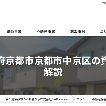
不
建築事業
不動産事業
施工事例
当
売買
府京都市京都市中京区の
売却
解説
相続
購入
土地
京都府京都市の不動産なら株式会社NextInnovation
コラム
不動産保